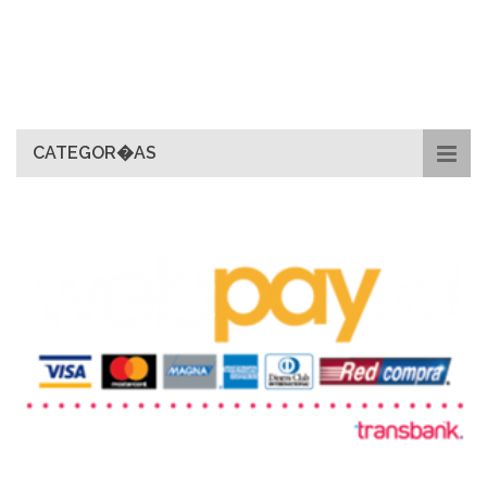
CATEGOR�AS