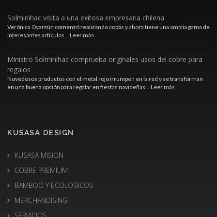
Solminihac visita a una exitosa empresaria chilena
Verónica Oyarzún comenzó realizando copas y ahora tiene una amplia gama de
interesantes artículos... Leer más
Ministro Solminihac comprueba originales usos del cobre para
regalos
Novedosos productos con el metal rojo irrumpen en la red y se transforman
en una buena opción para regalar en fiestas navideñas... Leer más
KUSASA DESIGN
KUSASÄ MISION
COBRE PREMIUM
BAMBOO Y ECOLOGICOS
MERCHANDISING
SERVICIOS