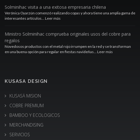
Solminihac visita a una exitosa empresaria chilena
Verónica Oyarzún comenzó realizando copas y ahora tiene una amplia gama de
interesantes artículos... Leer más
Ministro Solminihac comprueba originales usos del cobre para
regalos
Novedosos productos con el metal rojo irrumpen en la red y se transforman
en una buena opción para regalar en fiestas navideñas... Leer más
KUSASA DESIGN
KUSASÄ MISION
COBRE PREMIUM
BAMBOO Y ECOLOGICOS
MERCHANDISING
SERVICIOS