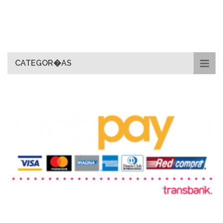
CATEGOR�AS